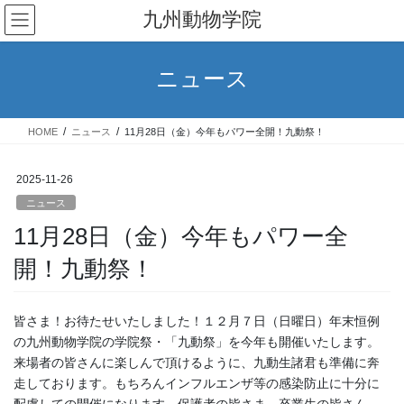
コ
ナ
九州動物学院
ン
ビ
テ
ゲ
ン
ー
ニュース
ツ
シ
へ
ョ
ス
ン
HOME
ニュース
11月28日（金）今年もパワー全開！九動祭！
キ
に
ッ
移
プ
動
2025-11-26
ニュース
11月28日（金）今年もパワー全
開！九動祭！
皆さま！お待たせいたしました！１２月７日（日曜日）年末恒例
の九州動物学院の学院祭・「九動祭」を今年も開催いたします。
来場者の皆さんに楽しんで頂けるように、九動生諸君も準備に奔
走しております。もちろんインフルエンザ等の感染防止に十分に