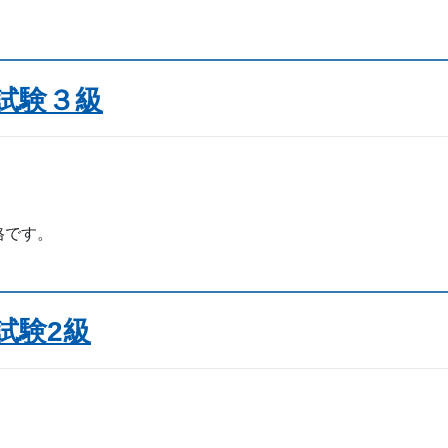
定試験３級
格です。
試験2級