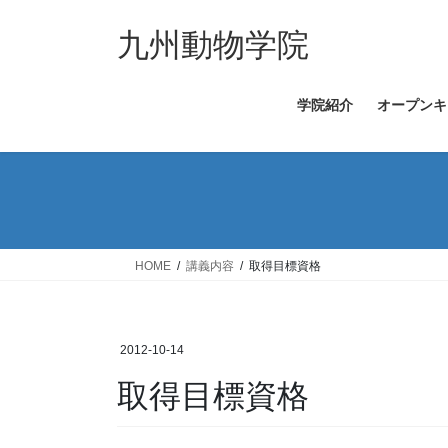
コ
ナ
ン
ビ
九州動物学院
テ
ゲ
ン
ー
学院紹介
オープンキ
ツ
シ
へ
ョ
ス
ン
キ
に
ッ
移
プ
動
HOME
講義内容
取得目標資格
2012-10-14
取得目標資格