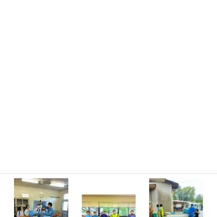
基礎知識
○動物に関する
専門知識（講
義）・専門技術
（実習）
○動物に関する
様々な知識と技
術（しつけ・訓
練、トリミン
グ）
○社会人として必要なコミュニケーション能力
○社会人として必要な実務能力
○国際社会人としての能力
の修得をめざします。