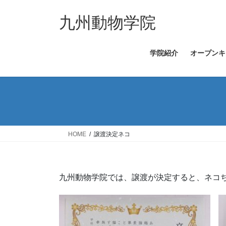
コ
ナ
ン
ビ
九州動物学院
テ
ゲ
ン
ー
学院紹介
オープンキ
ツ
シ
へ
ョ
ス
ン
キ
に
ッ
移
プ
動
HOME
譲渡決定ネコ
九州動物学院では、譲渡が決定すると、ネコ