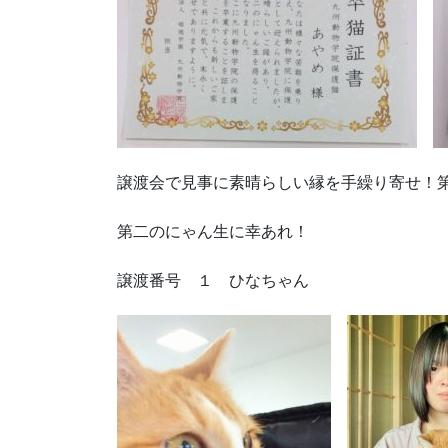
譲渡会で見事に素晴らしい縁を手繰り寄せ！
第二のにゃん生に幸あれ！
譲渡番号 １ ひなちゃん