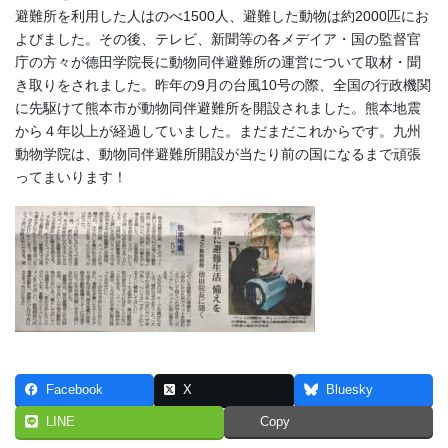
避難所を利用した人はのべ1500人、避難した動物は約2000匹にお
よびました。その後、テレビ、新聞等の各メデイア・国の監督官
庁の方々が德田学院長に動物同伴避難所の運営について取材・聞
き取りをされました。昨年の9月の台風10号の際、全国の行政機関
に先駆けて熊本市が動物同伴避難所を開設されました。熊本地震
から４年以上が経過していました。まだまだこれからです。九州
動物学院は、動物同伴避難所開設が当たり前の国になるまで頑張
ってまいります！
Facebook
X
Bluesky
LINE
Copy