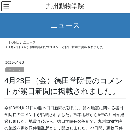
コ
ナ
九州動物学院
ン
ビ
テ
ゲ
ン
ー
ニュース
ツ
シ
へ
ョ
ス
ン
HOME
ニュース
キ
に
4月23日（金）德田学院長のコメントが熊日新聞に掲載されました。
ッ
移
プ
動
2021-04-23
ニュース
4月23日（金）德田学院長のコメン
トが熊日新聞に掲載されました。
令和3年4月21日の熊本日日新聞の朝刊に、熊本地震に関する德田
学院長のコメントが掲載されました。熊本地震から5年の月日が経
過しました。地震直後から、德田学院長の英断で、九州動物学院
の施設を動物同伴避難所として開放しました。23日間、動物同伴